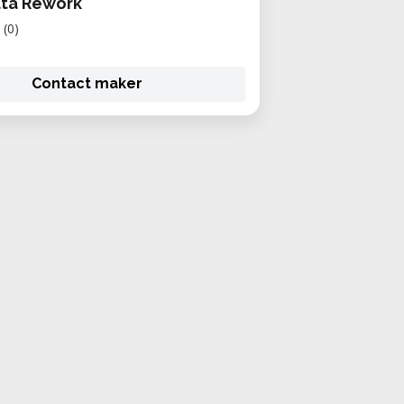
lta Rework
(0)
Contact maker