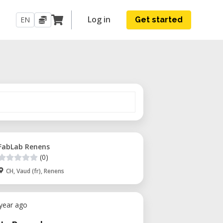
Log in
EN
Get started
FabLab Renens
(0)
CH, Vaud (fr), Renens
 year ago