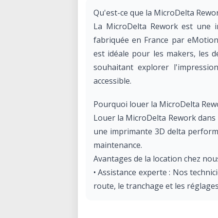
Qu'est-ce que la MicroDelta Rewor
La MicroDelta Rework est une i
fabriquée en France par eMotion 
est idéale pour les makers, les d
souhaitant explorer l'impressi
accessible.
Pourquoi louer la MicroDelta Rewo
Louer la MicroDelta Rework dans 
une imprimante 3D delta performa
maintenance.
Avantages de la location chez nous
• Assistance experte : Nos techn
route, le tranchage et les réglage
• Flexibilité d'utilisation : Réser
ou à la journée.