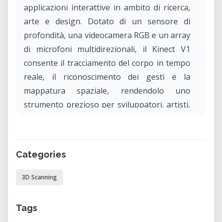
applicazioni interattive in ambito di ricerca,
arte e design. Dotato di un sensore di
profondità, una videocamera RGB e un array
di microfoni multidirezionali, il Kinect V1
consente il tracciamento del corpo in tempo
reale, il riconoscimento dei gesti e la
mappatura spaziale, rendendolo uno
strumento prezioso per sviluppatori, artisti,
educatori e tecnologi che esplorano
l’interazione uomo-computer.
Categories
Perché usare il Kinect V1 nel nostro
laboratorio?
3D Scanning
Usare il Kinect V1 nel nostro laboratorio ti
dà accesso a un setup completamente
Tags
funzionante in un ambiente ottimizzato —