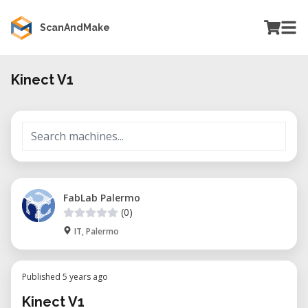
ScanAndMake
Kinect V1
FabLab Palermo
(0)
IT, Palermo
Published 5 years ago
Kinect V1