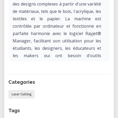
des designs complexes à partir d'une variété
de matériaux, tels que le bois, l'acrylique, les
textiles et le papier. La machine est
contrôlée par ordinateur et fonctionne en
parfaite harmonie avec le logiciel Rayjet®
Manager, facilitant son utilisation pour les
étudiants, les designers, les éducateurs et
les makers qui ont besoin d'outils
professionnels sans l'engagement d'achat.
Applications et Cas d'Utilisation
Categories
La Trotec Rayjet® est largement utilisée
dans divers domaines créatifs et techniques.
Laser Cutting
Voici quelques applications pratiques :
• Signalétique Personnalisée : Conception et
Tags
découpe de lettres ou de graphiques pour