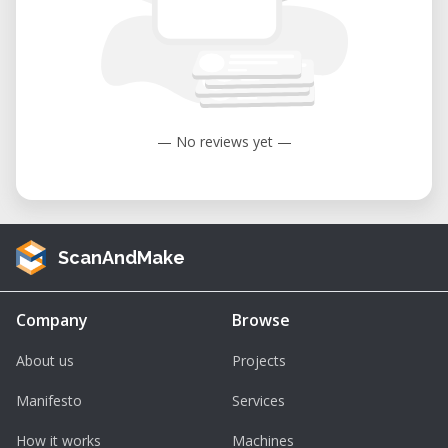
• Tarif :
• Gratuit pour les abonnés.
• 40 CHF pour les non-abonnés.
— No reviews yet —
ScanAndMake
Company
Browse
About us
Projects
Manifesto
Services
How it works
Machines