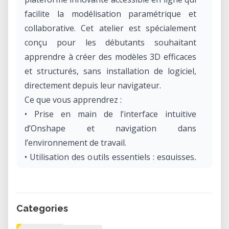
facilite la modélisation paramétrique et
collaborative. Cet atelier est spécialement
conçu pour les débutants souhaitant
apprendre à créer des modèles 3D efficaces
et structurés, sans installation de logiciel,
directement depuis leur navigateur.
Ce que vous apprendrez :
• Prise en main de l’interface intuitive
d’Onshape et navigation dans
l’environnement de travail.
• Utilisation des outils essentiels : esquisses,
extrusions, contraintes et gestion de l’arbre
de construction.
• Bonnes pratiques pour structurer vos
Categories
projets et modéliser des pièces en 3D
adaptées à l’impression ou à la production.