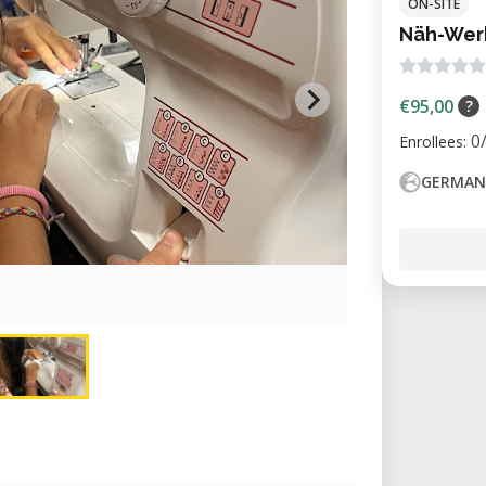
ON-SITE
Näh-Werk
€95,00
?
0
Enrollees:
GERMAN