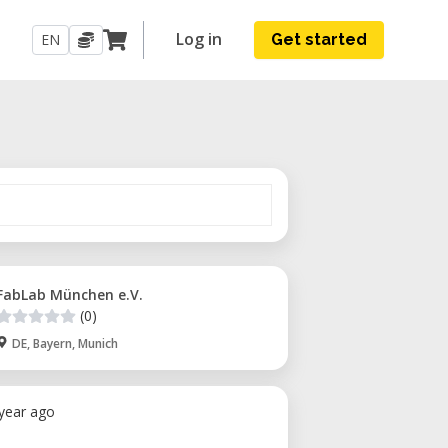
Log in
EN
Get started
FabLab München e.V.
(0)
DE, Bayern, Munich
 year ago