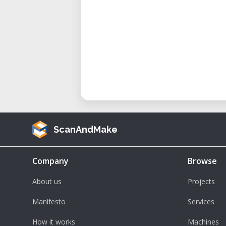
ScanAndMake
Company
Browse
About us
Projects
Manifesto
Services
How it works
Machines