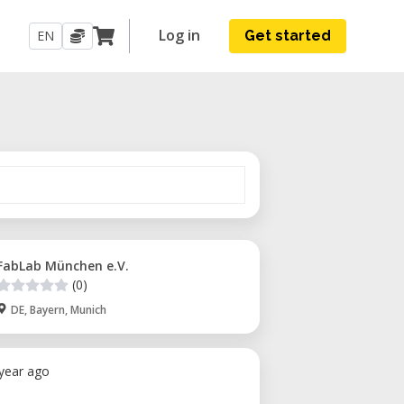
Log in
EN
Get started
FabLab München e.V.
(0)
DE, Bayern, Munich
 year ago