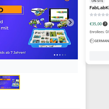
ON-SITE
FabLabKi
€35,00
?
0
Enrollees:
GERMAN