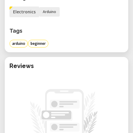
die Grundlagen der Elektronik und
Electronics
Arduino
Programmierung.
In diesem Kurs kombinieren wir
Tags
verschiedene elektronische Bauelemente,
damit Du schnell verstehst, wie ein Arduino
arduino
beginner
funktioniert und wie Du erste eigene
Experimente ohne Frust umsetzen kannst.
Du lernst sowohl Hardware-Grundlagen als
Reviews
auch die Software-Seite kennen – perfekt
für Einsteiger!
Inhalte des Arduino Kurses
• Schritt-für-Schritt Einführung in die
Bedienung des Arduino
• Verständnis, wie Signale an den Arduino
gesendet und wieder ausgegeben werden