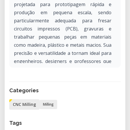
projetada para prototipagem rápida e
produção em pequena escala, sendo
particularmente adequada para fresar
circuitos impressos (PCB), gravuras e
trabalhar pequenas peças em materiais
como madeira, plástico e metais macios. Sua
precisão e versatilidade a tornam ideal para
engenheiros, designers e professores que
buscam capacidades práticas de fabricação.
Por que alugar a Othermill Pro em nosso
Categories
laboratório?
Alugar a Othermill Pro em nosso laboratório
CNC Milling
Milling
oferece acesso a tecnologia CNC
profissional sem exigir um investimento
Tags
significativo. É perfeita para quem deseja