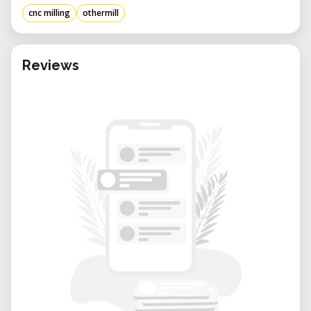
criar protótipos, produzir PCBs
cnc milling
othermill
personalizados ou explorar a fresagem CNC
em um ambiente colaborativo.
Reviews
Vantagens do aluguel em nosso laboratório:
• Suporte especializado: Nossa equipe
especializada ajuda com a instalação,
operação e resolução de problemas para
garantir o sucesso dos projetos de
fresagem.
• Acesso flexível: Reserve a máquina de
acordo com o seu calendário de projeto, seja
por algumas horas ou por vários dias.
• Ambiente colaborativo: Interaja com uma
comunidade de makers e profissionais,
promovendo aprendizado e inovação.
• Custo-eficiente: Evite as despesas de