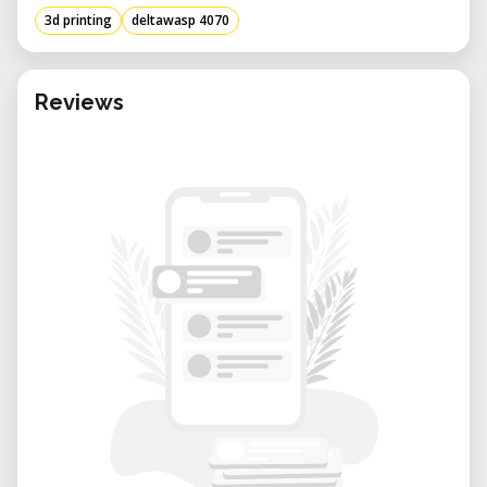
scala.
3d printing
deltawasp 4070
Especifiche tecniche
• Volume di costruzione: Ø400 x h 700 mm
• Risoluzione di strato: 50 – 350 micron
Reviews
• Velocità di stampa: Fino a 200 mm/s
• Velocità di spostamento: Fino a 300 mm/s
• Diametro della bocchetta: 0,7 mm
(standard)
• Temperatura del hotend: Fino a 350°C
• Temperatura del piano di stampa: Fino a
120°C
• Temperatura della camera: Fino a 80°C
• Connettività: WiFi, LAN, USB
• Dimensioni: 85 x 77 x 195 cm
• Peso: 95 kg
Applicazioni e casi d'uso