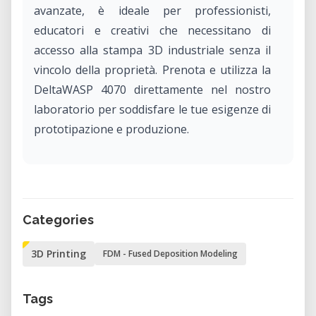
avanzate, è ideale per professionisti,
educatori e creativi che necessitano di
accesso alla stampa 3D industriale senza il
vincolo della proprietà. Prenota e utilizza la
DeltaWASP 4070 direttamente nel nostro
laboratorio per soddisfare le tue esigenze di
prototipazione e produzione.
Cos'è la DeltaWASP 4070?
Sviluppata dalla società italiana WASP, la
DeltaWASP 4070 è una stampante 3D di stile
Categories
delta nota per la sua velocità, precisione e
versatilità. Questa stampante è progettata
3D Printing
FDM - Fused Deposition Modeling
per gestire una vasta gamma di materiali,
rendendola adatta a diverse applicazioni, dal
Tags
prototipaggio alla produzione su piccola