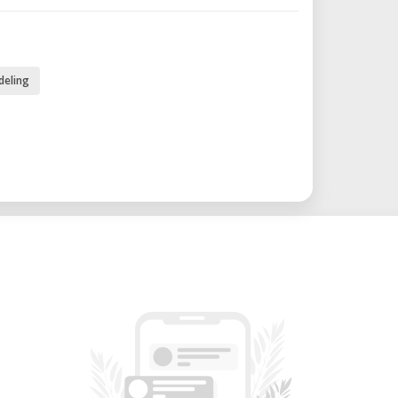
il y adecuada para diversas aplicaciones:
e rápidamente prototipos para probar
deling
 el aprendizaje STEM con experiencias
modelos detallados para validación y
 – Fabrica jaulas, soportes y otras
tareas específicas.
a conceptos artísticos intrincados con
ición fundida (FDM)
5 x 165 mm (11.6 x 7.6 x 6.5 in)
cras