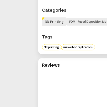
La MakerBot Replicator+ es versát
Categories
• Prototipado Rápido – Produc
forma, ajuste y función.
3D Printing
FDM - Fused Deposition Mo
• Proyectos Educativos – Mejora
prácticas de impresión 3D.
Tags
• Diseño de Productos – Crea 
presentación de diseños.
3d printing
makerbot replicator+
• Herramientas Personalizadas
herramientas personalizadas para 
• Arte y Diseño – Trae a la vid
Reviews
precisión.
Especificaciones Técnicas
• Tecnología: Modelado por depos
• Volumen de Construcción: 295 x 19
• Resolución de Capa: 100 a 400 mi