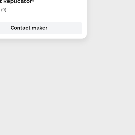
 Replicator+
(0)
Contact maker