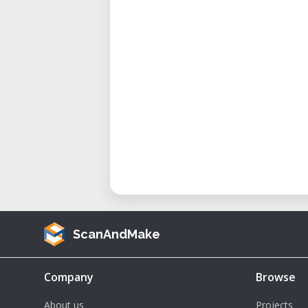
• Compatibilidad de Filamento: PL
• Diámetro de Boquilla: 0.4 mm
• Conectividad: USB, Wi-Fi, Etherne
• Formatos de Archivo Soportados
• Sistemas Operativos: Windows 7
• Dimensiones: 528 x 441 x 410 m
• Peso: 18.3 kg
Consideraciones y Ventajas
Antes de reservar, considera las si
• Velocidad y Volumen Mejorados
un volumen de construcción un 
anteriores.
ScanAndMake
• Interfaz Amigable: Controles 
usuarios de todos los niveles.
Company
Browse
• Rendimiento Confiable: Dis
About us
Projects