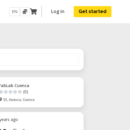
Log in
EN
Get started
FabLab Cuenca
(0)
ES, Huesca, Cuenca
 years ago