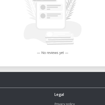
A de 1.75 mm
t
: STL, OBJ, THING
+, macOS X 10.7+
m
— No reviews yet —
guientes características y beneficios:
: Imprime hasta un 30% más rápido con
25% mayor en comparación con modelos
intuitivos y software accesibles para
Legal
eñada para resultados consistentes,
Privacy policy