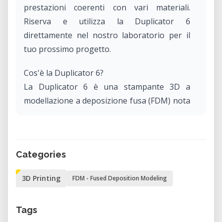
prestazioni coerenti con vari materiali.
Riserva e utilizza la Duplicator 6
direttamente nel nostro laboratorio per il
tuo prossimo progetto.
Cos'è la Duplicator 6?
La Duplicator 6 è una stampante 3D a
modellazione a deposizione fusa (FDM) nota
per la sua robusta costruzione e stampe di
alta qualità. Con un volume di costruzione di
200 x 200 x 180 mm, accoglie una vasta
Categories
gamma di dimensioni di progetto. Il design
chiuso e il piatto riscaldato garantiscono
3D Printing
FDM - Fused Deposition Modeling
condizioni di stampa stabili, rendendola
adatta sia per i principianti che per gli utenti
Tags
esperti.