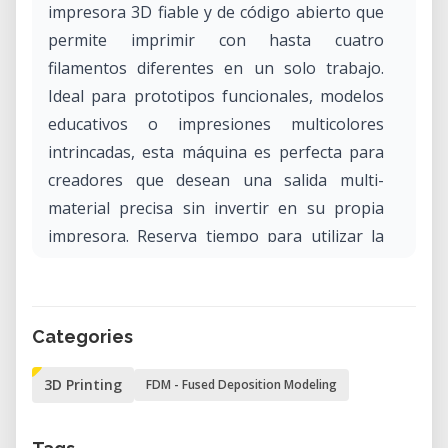
impresora 3D fiable y de código abierto que
permite imprimir con hasta cuatro
filamentos diferentes en un solo trabajo.
Ideal para prototipos funcionales, modelos
educativos o impresiones multicolores
intrincadas, esta máquina es perfecta para
creadores que desean una salida multi-
material precisa sin invertir en su propia
impresora. Reserva tiempo para utilizar la
Prusa i3 MK2 con MMU directamente en
nuestro laboratorio—diseñado para
estudiantes, profesionales y aficionados que
Categories
necesitan acceso a corto plazo a impresión
FDM de alta calidad.
3D Printing
FDM - Fused Deposition Modeling
¿Qué es la Prusa i3 MK2 con Actualización
Multi-Material?