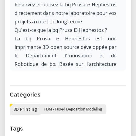
Réservez et utilisez la bq Prusa i3 Hephestos
directement dans notre laboratoire pour vos
projets à court ou long terme.
Qu'est-ce que la bq Prusa i3 Hephestos ?
La bq Prusa i3 Hephestos est une
imprimante 3D open source développée par
le Département d'Innovation et de
Robotique de bq. Basée sur l'architecture
Prusa i3, elle intègre plusieurs
améliorations, telles que des chaînes de
câbles pour un câblage organisé et des
Categories
fonctionnalités de sécurité comme la
suppression du lit chauffant et l'inclusion
3D Printing
FDM - Fused Deposition Modeling
d'un protecteur d'extrudeur.
Tags
Caractéristiques Techniques