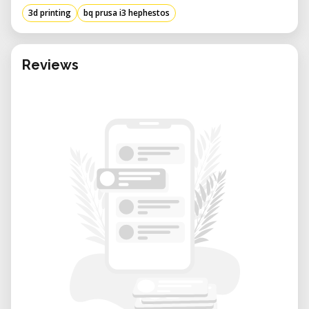
• Technologie d'Impression : Modélisation
3d printing
bq prusa i3 hephestos
par dépôt de fil fondu (FDM)
• Volume d'Impression : 215 x 210 x 180 mm
• Résolution des Couches :
Reviews
• Haute : Jusqu'à 60 microns
• Moyenne : 100 microns
• Basse : 200 microns
• Vitesse d'Impression : Recommandée entre
40–60 mm/s ; maximale jusqu'à 80–100 mm/s
• Diamètre de l'Ugello : 0,4 mm
• Diamètre du Filament : 1,75 mm
• Matériaux Supportés : PLA, HIPS, FilaFlex,
entre autres
• Dimensions (L x P x H) :
• Sans bobine PLA : 460 x 383 x 430 mm
• Avec bobine PLA : 460 x 383 x 580 mm