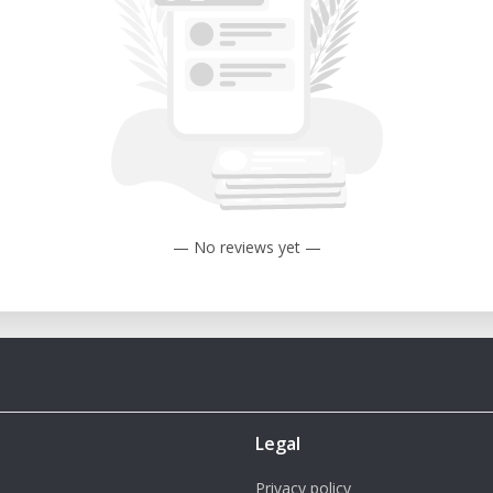
ar de 0.4 mm, con opciones para cambiar
s más finos.
la: 260°C, que acomoda varios tipos de
ma calentada: 110°C, adecuada para
eraturas de cama más altas.
ta 180 mm/s, con un rango recomendado
d óptima.
— No reviews yet —
mm, garantizando impresiones precisas y
atible: 1.75 mm, compatible con una
ada: 110/220V 50/60Hz; Salida: DC 24V;
Legal
ndo una potencia estable y suficiente
te.
Privacy policy