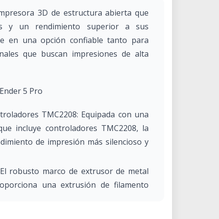
impresora 3D de estructura abierta que
das y un rendimiento superior a sus
te en una opción confiable tanto para
nales que buscan impresiones de alta
y Ender 5 Pro
ontroladores TMC2208: Equipada con una
 que incluye controladores TMC2208, la
dimiento de impresión más silencioso y
 El robusto marco de extrusor de metal
oporciona una extrusión de filamento
 a una mejor calidad de impresión.
calidad: Este tubo reduce el riesgo de