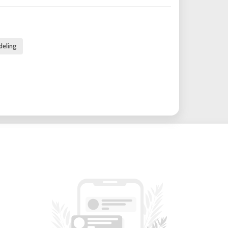
 alimentación más suave del filamento,
mprimir con materiales flexibles.
ica: La placa de construcción magnética
deling
fuerte adherencia durante la impresión y
s impresiones terminadas, mejorando la
 La Ender 5 Pro presenta una estructura
na estabilidad y reduce las vibraciones
onduce a salidas más precisas.
0 mm x 220 mm x 300 mm (8.7" x 8.7" x
esde 0.1 mm hasta 0.4 mm, permitiendo