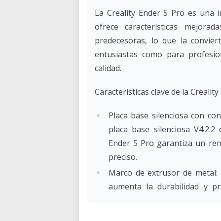
La Creality Ender 5 Pro es una 
ofrece características mejora
predecesoras, lo que la convier
entusiastas como para profesio
calidad.
Características clave de la Crealit
Placa base silenciosa con c
placa base silenciosa V4.2.2
Ender 5 Pro garantiza un ren
preciso.
Marco de extrusor de metal:
aumenta la durabilidad y pr
consistente, lo que contribuye
Tubo PTFE Capricorn de alta 