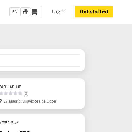
Log in
EN
Get started
FAB LAB UE
(0)
ES, Madrid, Villaviciosa de Odón
 years ago