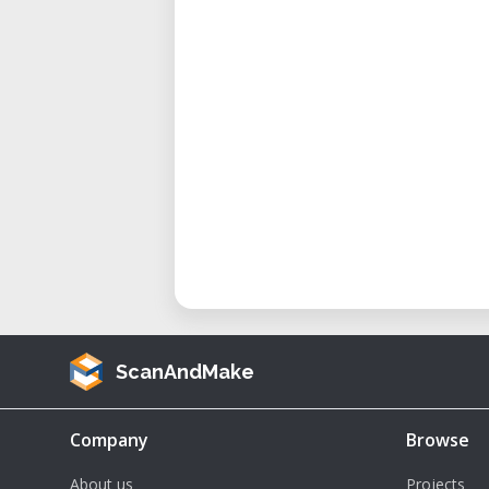
Diámetro de boquilla: Estánd
a 0.2 mm o 0.3 mm para detalle
Temperatura máxima de boquil
filamento.
Temperatura máxima de ca
materiales que requieren temp
Velocidad de impresión: Has
de 40-80 mm/s para una calida
Precisión de impresión: ±0.1 
confiables.
Diámetro de filamento comp
ScanAndMake
amplia gama de materiales.
Fuente de alimentación: Entr
Company
Browse
Potencia: 350W, proporciona
para un rendimiento consisten
About us
Projects