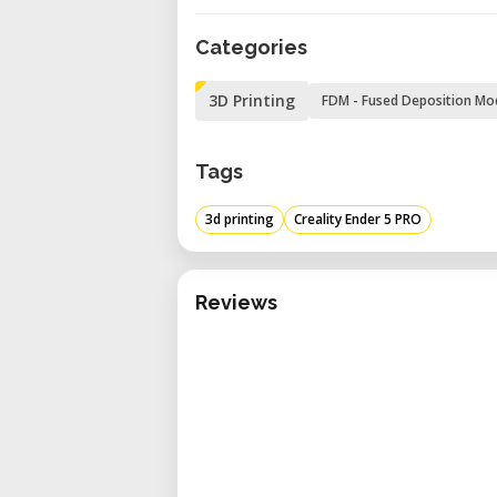
obstrucciones y permite una
Categories
especialmente beneficiosa al i
Placa de construcción magnét
3D Printing
FDM - Fused Deposition Mo
con hoja adhesiva ofrece una 
facilita la extracción de la
Tags
experiencia del usuario.
Diseño de estructura robusta:
3d printing
Creality Ender 5 PRO
de marco cúbico que proporcio
durante la impresión, lo que c
Reviews
Especificaciones técnicas
Volumen de construcción: 22
11.8").
Altura de capa: Ajustable d
impresiones detalladas.