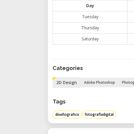
Day
Tuesday
Thursday
Saturday
Categories
2D Design
Adobe Photoshop
Photog
Tags
diseñografico
fotografíadigital