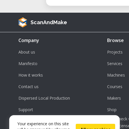
ScanAndMake
Company
Browse
About us
Projects
Manifesto
Services
How it works
Machines
Contact us
Courses
Dispersed Local Production
Makers
Support
Shop
Check 
Your experience on this site
License