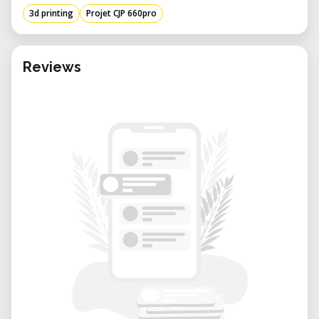
aplicaciones y ventajas de la CJP 660Pro,
3d printing
Projet CJP 660pro
proporcionando información valiosa para
los profesionales que consideran esta
solución avanzada de impresión 3D.
Reviews
Características y Especificaciones Clave:
• Tecnología de Impresión ColorJet (CJP):
o La CJP 660Pro utiliza tecnología basada en
polvo, donde aglutinantes de color se
inyectan selectivamente en capas de polvo,
creando modelos 3D a todo color.
o Este proceso elimina la necesidad de
soportes, simplificando el post-
procesamiento y reduciendo el desperdicio
de material.
• Capacidades de Color CMYK Completo:
o Con la impresión profesional de color