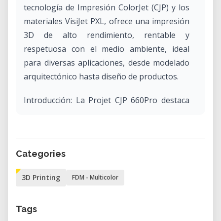
tecnología de Impresión ColorJet (CJP) y los
materiales VisiJet PXL, ofrece una impresión
3D de alto rendimiento, rentable y
respetuosa con el medio ambiente, ideal
para diversas aplicaciones, desde modelado
arquitectónico hasta diseño de productos.
Introducción: La Projet CJP 660Pro destaca
en el panorama de la impresión 3D por su
capacidad única para crear modelos
vibrantes y a todo color. Esta tecnología,
Categories
junto con los materiales especializados
VisiJet PXL, abre puertas a aplicaciones
3D Printing
FDM - Multicolor
donde la precisión del color y el detalle son
primordiales. Esta página ofrece una visión
Tags
detallada de las características, materiales,