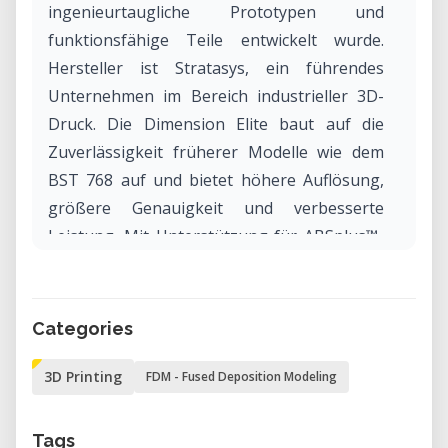
ingenieurtaugliche Prototypen und
funktionsfähige Teile entwickelt wurde.
Hersteller ist Stratasys, ein führendes
Unternehmen im Bereich industrieller 3D-
Druck. Die Dimension Elite baut auf die
Zuverlässigkeit früherer Modelle wie dem
BST 768 auf und bietet höhere Auflösung,
größere Genauigkeit und verbesserte
Leistung. Mit Unterstützung für ABSplus™-
Thermoplastik ist sie ideal für Nutzer, die
starke, detaillierte Teile für reale Tests,
Produktentwicklung oder Bildung
Categories
benötigen.
3D Printing
FDM - Fused Deposition Modeling
Warum die Stratasys Dimension Elite
in unserem Labor mieten?
Tags