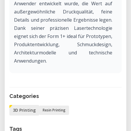
Anwender entwickelt wurde, die Wert auf
außergewöhnliche Druckqualität, feine
Details und professionelle Ergebnisse legen.
Dank seiner präzisen Lasertechnologie
eignet sich der Form 1+ ideal für Prototypen,
Produktentwicklung, Schmuckdesign,
Architekturmodelle und technische
Anwendungen.
Herausragende Druckqualität mit SLA-
Technologie
Im Gegensatz zu herkömmlichen FDM-3D-
Categories
Druckern arbeitet der Formlabs Form 1+ mit
einem hochpräzisen Laser, der flüssiges
3D Printing
Resin Printing
Kunstharz Schicht für Schicht aushärtet.
Dadurch entstehen Modelle mit glatten
Tags