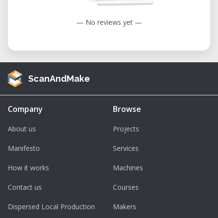
Produção de mobiliário, placas e
sinalização
— No reviews yet —
Projetos DIY e fabricação personalizada
Ensino de fabricação digital e
engenharia
ScanAndMake
Vantagens
Elevada precisão para usinagem CNC
Company
Browse
Estrutura robusta e de fácil manutenção
About us
Projects
Projeto open source com ampla
Manifesto
Services
comunidade de utilizadores
How it works
Machines
Ideal para FabLabs, makerspaces e
oficinas de prototipagem
Contact us
Courses
Excelente relação entre desempenho,
Dispersed Local Production
Makers
flexibilidade e custo