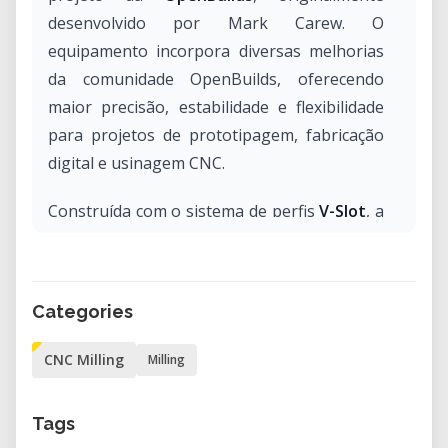
desenvolvido por Mark Carew. O
equipamento incorpora diversas melhorias
da comunidade OpenBuilds, oferecendo
maior precisão, estabilidade e flexibilidade
para projetos de prototipagem, fabricação
digital e usinagem CNC.
Construída com o sistema de perfis
V-Slot
, a
CNC OX proporciona um movimento suave e
preciso, sendo ideal para makers, FabLabs,
instituições de ensino, designers e pequenas
Categories
oficinas que procuram uma solução versátil
para a fabricação de peças personalizadas.
CNC Milling
Milling
Características principais
Tags
Baseada no projeto OpenBuilds OX