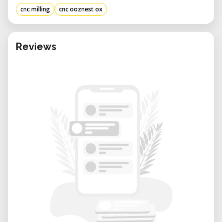
Estrutura em perfis de alumínio V-Slot
cnc milling
cnc ooznest ox
30 rodas sólidas Delrin ou Xtreme V para
maior precisão e estabilidade
Reviews
Eixo Z estendido com perfil V-Slot de 200
mm
Placas estruturais otimizadas para maior
desempenho e rigidez
Design modular, fácil de personalizar e
expandir
Aplicações
Prototipagem rápida
Usinagem CNC de madeira, MDF e
plásticos
Fabricação de peças em alumínio