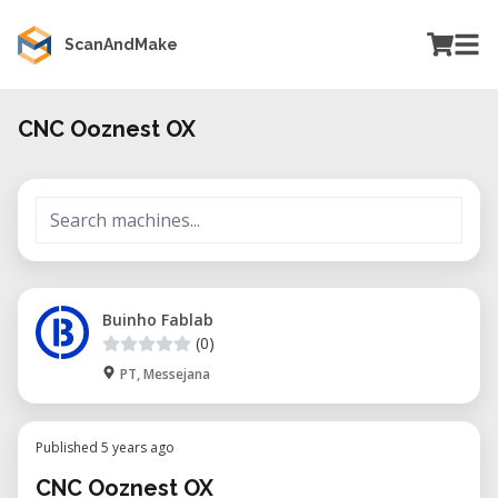
ScanAndMake
CNC Ooznest OX
Buinho Fablab
(0)
PT, Messejana
Published 5 years ago
CNC Ooznest OX