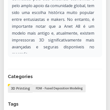
pelo amplo apoio da comunidade global, tem
sido uma escolha histórica muito popular
entre entusiastas e makers. No entanto, é
importante notar que a Anet A8 é um
modelo mais antigo e, atualmente, existem
impressoras 3D significativamente mais
avançadas e seguras disponíveis no
mercado.
Características Principais da Anet A8
Kit de montagem DIY (Do It Yourself):
A
Categories
Anet A8 é fornecida como um kit para
3D Printing
FDM - Fused Deposition Modeling
automontagem completa,
proporcionando aos utilizadores uma
experiência prática valiosa que melhora
Tags
a compreensão profunda da mecânica e