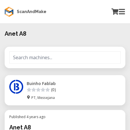
ScanAndMake
Anet A8
Buinho Fablab
(0)
PT, Messejana
Published 4 years ago
Anet A8