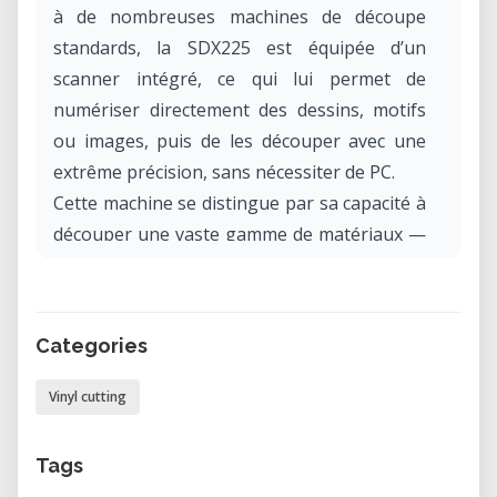
à de nombreuses machines de découpe
standards, la SDX225 est équipée d’un
scanner intégré, ce qui lui permet de
numériser directement des dessins, motifs
ou images, puis de les découper avec une
extrême précision, sans nécessiter de PC.
Cette machine se distingue par sa capacité à
découper une vaste gamme de matériaux —
papier, vinyle, tissu, mousse, feutrine, et
même certains cuirs fins — avec une lame
auto-ajustable, rendant le processus plus
Categories
fluide et accessible aux débutants comme
aux utilisateurs avancés.
Vinyl cutting
Pourquoi louer la ScanNCut SDX225 dans
Tags
notre laboratoire ?