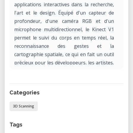
applications interactives dans la recherche,
l'art et le design. Équipé d'un capteur de
profondeur, d'une caméra RGB et d'un
microphone multidirectionnel, le Kinect V1
permet le suivi du corps en temps réel, la
reconnaissance des gestes et la
cartographie spatiale, ce qui en fait un outil
précieux pour les développeurs, les artistes,
les éducateurs et les techniciens qui
explorent l'interaction homme-ordinateur.
Categories
Pourquoi utiliser le Kinect V1 dans notre
laboratoire ?
3D Scanning
Utiliser le Kinect V1 dans notre laboratoire
vous donne accès à une configuration
Tags
complètement fonctionnelle dans un