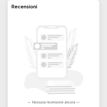
Elektroarbeitsplatz unterstützt dich bei
Recensioni
unterschiedlichsten Anwendungen im
Bereich Elektronik und
Hardwareentwicklung.
Zugang zu erweitertem Equipment
Für komplexere oder hochspezialisierte
Aufgaben steht zusätzlich das
E-Lab der
HTU Graz
mit erweitertem Equipment
und professioneller Infrastruktur zur
Verfügung.
— Nessuna recensione ancora —