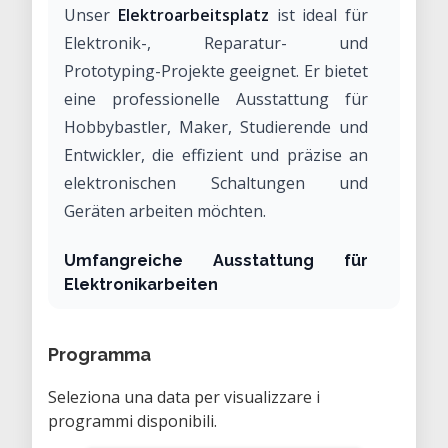
Unser
Elektroarbeitsplatz
ist ideal für
Elektronik-, Reparatur- und
Prototyping-Projekte geeignet. Er bietet
eine professionelle Ausstattung für
Hobbybastler, Maker, Studierende und
Entwickler, die effizient und präzise an
elektronischen Schaltungen und
Geräten arbeiten möchten.
Umfangreiche Ausstattung für
Elektronikarbeiten
Der Arbeitsplatz ist mit allen wichtigen
Standardgeräten ausgestattet, die für
Programma
typische Elektronikprojekte benötigt
Seleziona una data per visualizzare i
werden. Dazu gehören unter anderem:
programmi disponibili.