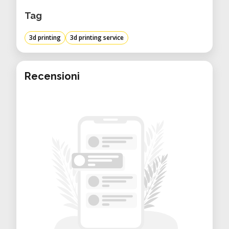
TPU, Carbon-Filamente
Tag
Dateiformate: STL, 3MF, STEP
2 Nozzles für Multimaterialdruck
3d printing
3d printing service
Geschlossener Bauraum für
technische Materialien
Recensioni
Besonderheiten
Sehr hohe Druckgeschwindigkeit
(High-Speed 3D Printing)
Ideal für Multicolor & Multi-Material
Anwendungen
Sehr saubere Oberflächenqualität
Großer industrieller Bauraum
Geeignet für