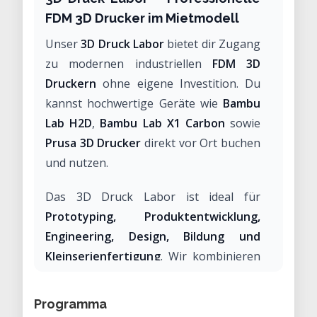
FDM 3D Drucker im Mietmodell
Unser
3D Druck Labor
bietet dir Zugang
zu modernen industriellen
FDM 3D
Druckern
ohne eigene Investition. Du
kannst hochwertige Geräte wie
Bambu
Lab H2D
,
Bambu Lab X1 Carbon
sowie
Prusa 3D Drucker
direkt vor Ort buchen
und nutzen.
Das 3D Druck Labor ist ideal für
Prototyping, Produktentwicklung,
Engineering, Design, Bildung und
Kleinserienfertigung
. Wir kombinieren
professionelle 3D Druck Technologie
mit einem flexiblen
“Rentable Machine
Programma
Business” Modell
.