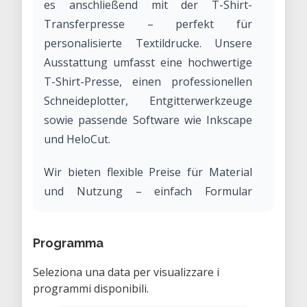
es anschließend mit der T-Shirt-
Transferpresse – perfekt für
personalisierte Textildrucke. Unsere
Ausstattung umfasst eine hochwertige
T-Shirt-Presse, einen professionellen
Schneideplotter, Entgitterwerkzeuge
sowie passende Software wie Inkscape
und HeloCut.
Wir bieten flexible Preise für Material
und Nutzung – einfach Formular
ausfüllen und zusammen mit dem
Betrag in die Kasse legen. Ob Anfänger
Programma
oder erfahrener DIY-Enthusiast, unsere
erfahrenen Ansprechpartner
Seleziona una data per visualizzare i
unterstützen dich bei jedem Schritt.
programmi disponibili.