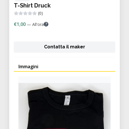
T-Shirt Druck
(0)
€1,00
?
— All'ora
Contatta il maker
Immagini