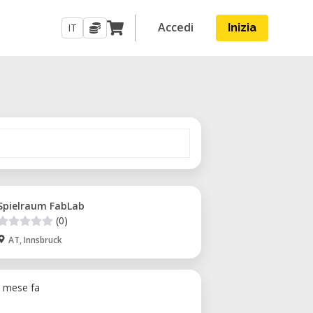
Accedi
IT
Inizia
Spielraum FabLab
(0)
AT, Innsbruck
1 mese fa