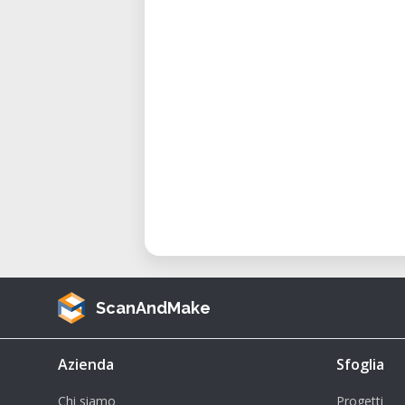
und anschließend mit einer Heiß
Ende hältst du dein eigenes, se
Händen.
Mitbringen
T-Shirt aus Naturfasern (z. B
Keine synthetischen Stoffe (z. 
Anmeldung
Per E-Mail an:
fablab@spielraumfu
Veranstalter
ScanAndMake
Spielraum FabLab e.V.
Franz-Fischerstraße 12, A-6020 I
Azienda
Sfoglia
fablab.spielraumfueralle.at
Chi siamo
Progetti