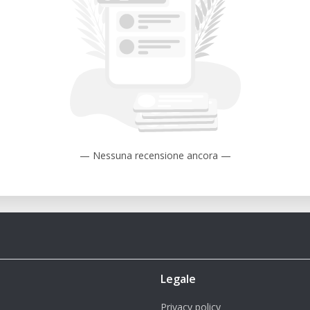
presse auf dein T-Shirt übertragen. Am
lbst gestaltetes Kleidungsstück in den
. Baumwolle)
B. Polyester)
— Nessuna recensione ancora —
eralle.at
nnsbruck
Legale
Privacy policy