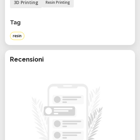
3D Printing
Resin Printing
kurse@quartierwerkstatt-viktoria.ch
. Die
Kursunterlagen sind teilweise vorhanden.
Tag
Kursdetails:
resin
• Dauer: ca. 2½ Stunden
• Teilnehmerzahl: maximal 4 Personen
• Kosten: CHF 30 für Nichtmitglieder, CHF 10
Recensioni
für Mitglieder
• Bei Nichterscheinen wird der volle
Kursbeitrag verrechnet.
Weiterführendes Erklärvideo:
„HOW TO SLA?! – Wie funktionieren Resin-
Drucker?“ (YouTube)
Das Resin-3D-Druckverfahren (SLA/DLP)
ermöglicht dank flüssigem Harz und UV-