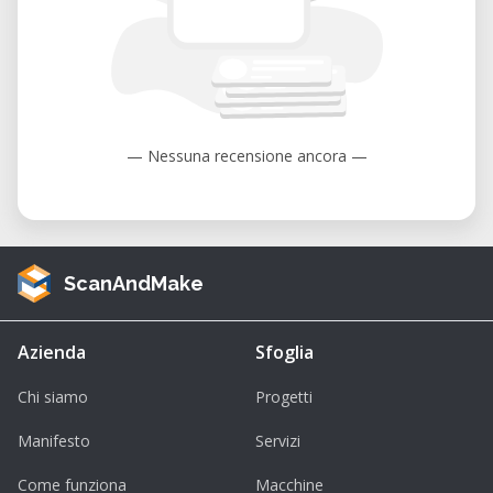
Licht extrem feine Details und glatte
Oberflächen, ideal für Schmuck, Miniaturen,
Prototypen und anspruchsvolle Modelle. Mit
diesem Kurs bist du bestens vorbereitet, um
eigene Projekte sicher und erfolgreich
umzusetzen.
— Nessuna recensione ancora —
Jetzt vormerken und bei Kursstart dabei
sein!
ScanAndMake
Azienda
Sfoglia
Chi siamo
Progetti
Manifesto
Servizi
Come funziona
Macchine