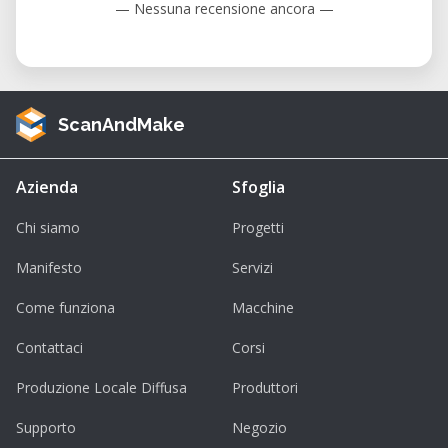
— Nessuna recensione ancora —
Avvicinarsi all’Ikebana significa trasformare
ogni composizione floreale in una vera
opera d’arte
, capace di esprimere emozioni,
stagioni e armonia interiore.
ScanAndMake
Azienda
Sfoglia
Chi siamo
Progetti
Manifesto
Servizi
Come funziona
Macchine
Contattaci
Corsi
Produzione Locale Diffusa
Produttori
Supporto
Negozio