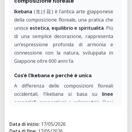
composizione floreale
Ikebana
(生け花) è l’antica arte giapponese
della composizione floreale, una pratica che
unisce
estetica, equilibrio e spiritualità
. Più
di una semplice decorazione, rappresenta
un’espressione profonda di armonia e
connessione con la natura, sviluppata in
Giappone oltre 600 anni fa.
Cos’è l’Ikebana e perché è unica
A differenza delle composizioni floreali
occidentali, l’Ikebana si basa su
linee
essenziali, proporzioni e asimmetria
. Ogni
elemento – fiori, rami, foglie e persino lo
spazio vuoto – ha un significato preciso,
Data di inizio:
17/05/2026
creando un equilibrio visivo tra
cielo, uomo
Data di fine:
17/05/2026