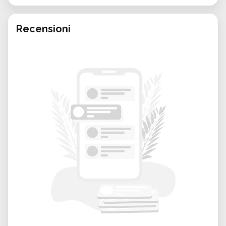
approcci diversi:
Recensioni
Ikenobo
– stile tradizionale e formale
Ohara
– enfasi su paesaggi naturali e
composizioni aperte
Sogetsu
– interpretazione moderna e
libera
Benefici dell’Ikebana
Favorisce il benessere mentale
e la
mindfulness
Stimola creatività e concentrazione
Valorizza materiali naturali e stagionali
Dona eleganza minimalista
agli ambienti
Scopri l’arte dell’Ikebana