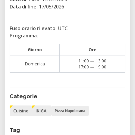
valorizzano semplicità e qualità:
Data di fine:
17/05/2026
Farina di grano tenero
Acqua
Fuso orario rilevato:
UTC
Programma:
Lievito naturale o di birra
Sale marino
Giorno
Ore
Per il condimento si utilizzano prodotti tipici
11:00 — 13:00
Domenica
17:00 — 19:00
della tradizione campana:
Pomodoro San Marzano DOP o
pomodorini
Categorie
Mozzarella di bufala campana DOP o
fiordilatte
Cuisine
IKIGAI
Pizza Napoletana
Olio extravergine d’oliva
Basilico fresco
Tag