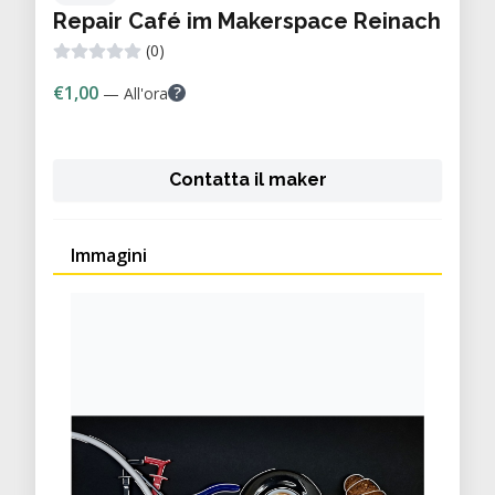
Repair Café im Makerspace Reinach
(0)
€1,00
?
— All'ora
Contatta il maker
Immagini