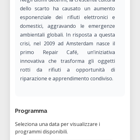
dello scarto ha causato un aumento
esponenziale dei rifiuti elettronici e
domestici, aggravando le emergenze
ambientali globali. In risposta a questa
crisi, nel 2009 ad Amsterdam nasce il
primo Repair Café, un’iniziativa
innovativa che trasforma gli oggetti
rotti da rifiuti a opportunità di
riparazione e apprendimento condiviso.
Dal cuore dell’Olanda a Trento: l’arrivo
del Repair Café Trento
Programma
Il modello del Repair Café si diffonde
rapidamente a livello globale, arrivando
Seleziona una data per visualizzare i
a Trento nel 2017 grazie alla sinergia
programmi disponibili.
tra associazioni locali e il supporto del