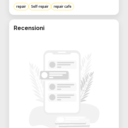
condivisione delle conoscenze e la
repair
Self-repair
repair cafe
sostenibilità.
L’evoluzione del Repair Café Trento nel
Recensioni
tempo
Dal 2024, con il MUSE come ente
capofila, il Repair Café Trento si è
consolidato con attività regolari e
innovative:
• Eventi bimestrali in Piazza Garzetti, in
concomitanza con il mercatino dei
Gaudenti
• Sessioni di formazione per volontari,
per ampliare la rete di riparatori
qualificati
• Talk e incontri sulla sostenibilità per