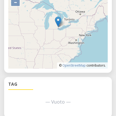
–
©
OpenStreetMap
contributors.
TAG
— Vuoto —