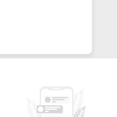
 Verfügung.
Maker Basic, 1. OG):
Ideal für kleinere
shops mit einer Kapazität von bis zu 12
 einem 75'' Flat Screen, Flipchart,
sowie professionellem Audio- &
AUM (Maker Basic, EG):
Perfekt für
äsentationen oder Workshops mit einer
ersonen. Verfügt über einen Beamer,
er sowie Audio- & Videoequipment.
e oder € 200 für den ganzen Tag (09:00