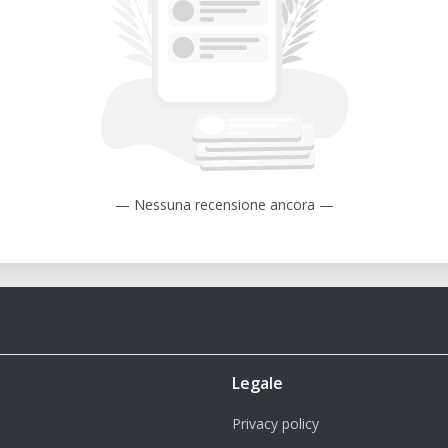
e oder € 400 für den ganzen Tag (09:00
g bis Freitag (außer an Feiertagen)
t die technische Betreuung inklusive.
ne Gebühr von € 80 pro Stunde für die
— Nessuna recensione ancora —
nal berechnet.
en Preise verstehen sich zuzüglich 20%
 Räumlichkeiten für Ihre erfolgreiche
 Kontaktieren Sie uns für eine Anfrage
Legale
Privacy policy