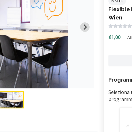
IN SEDE
Flexible
Wien
€1,00
— All
Progra
Seleziona 
programmi 
lun