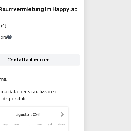
 Raumvermietung im Happylab
(0)
?
'ora
Contatta il maker
mma
una data per visualizzare i
disponibili.
agosto
2026
mar
mer
gio
ven
sab
dom