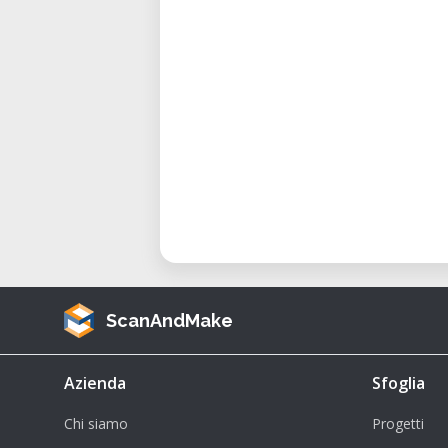
bis 17:00 Uhr)
Großer Raum:
€ 60 pro Stund
bis 17:00 Uhr)
Zusätzlicher Service:
Für Veranstaltungen von Monta
zwischen 09:00 und 17:00 Uhr is
Außerhalb dieser Zeiten wird ei
Unterstützung durch unser Perso
Bitte beachten Sie: Alle genannt
MwSt.
ScanAndMake
Mieten Sie jetzt die passenden
Veranstaltung im Happylab Wien!
Azienda
Sfoglia
oder weitere Informationen.
Chi siamo
Progetti