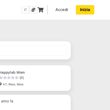
Accedi
IT
Inizia
Happylab Wien
(0)
AT, Wien, Wien
1 anno fa