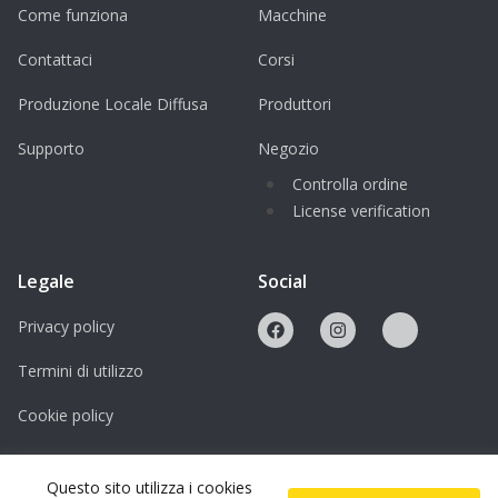
notwendige Wissen für einen sicheren
Come funziona
Macchine
Umgang mit der Maschine und hilft dabei,
Contattaci
Corsi
hochwertige Ergebnisse bei Laserschnitt-
Produzione Locale Diffusa
Produttori
und Gravurprojekten zu erzielen.
Supporto
Negozio
Für wen ist die Einweisung geeignet?
Controlla ordine
Maker und DIY-Begeisterte
License verification
Studierende und Auszubildende
Designer*innen und Kreative
Legale
Social
Produktentwickler*innen und Start-ups
Privacy policy
Alle Interessierten an digitaler Fertigung
Termini di utilizzo
und Lasertechnologie
Cookie policy
Veranstalter
Licenze
Verein HAND.WERK.STADT – Makerspace
Questo sito utilizza i cookies