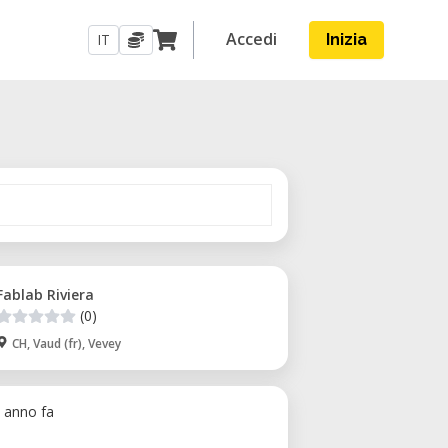
Accedi
IT
Inizia
Fablab Riviera
(0)
CH, Vaud (fr), Vevey
1 anno fa