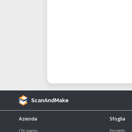
ScanAndMake
Azienda
Sfoglia
Chi siamo
Progetti