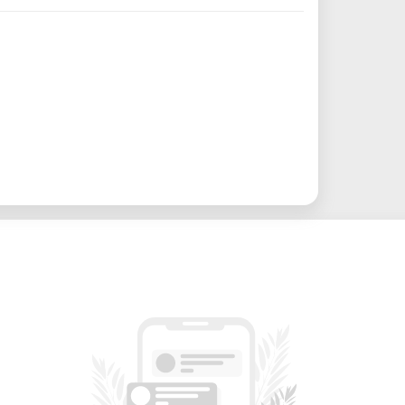
ciel libre, puissant et adapté à tous les
t pratique
lab pour concrétiser vos idées
n 3D ou impression 3D
ingénieurs, enseignants
ble (prêt possible sur demande)
 par email à max.baumann[at]fablab-
dès l’envoi de votre mail, sauf réponse
ète.