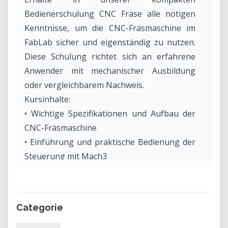
Bedienerschulung CNC Fräse alle nötigen
Kenntnisse, um die CNC-Fräsmaschine im
FabLab sicher und eigenständig zu nutzen.
Diese Schulung richtet sich an erfahrene
Anwender mit mechanischer Ausbildung
oder vergleichbarem Nachweis.
Kursinhalte:
• Wichtige Spezifikationen und Aufbau der
CNC-Fräsmaschine
• Einführung und praktische Bedienung der
Steuerung mit Mach3
• Schritt-für-Schritt-Anleitung zu
Arbeitsschritten, Checklisten und
Sicherheitsaspekten
Categorie
• Überblick über die wichtigsten Funktionen
und Einstellungen von Mach3, wie