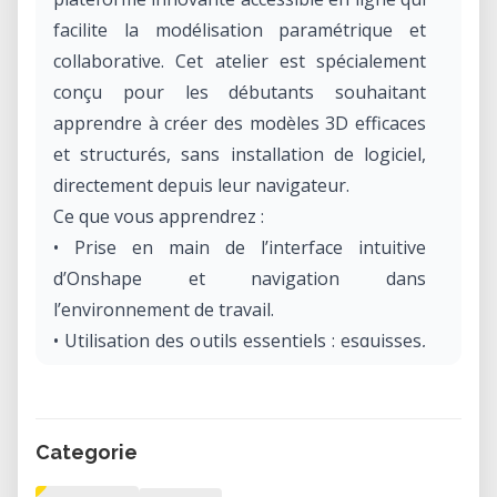
facilite la modélisation paramétrique et
collaborative. Cet atelier est spécialement
conçu pour les débutants souhaitant
apprendre à créer des modèles 3D efficaces
et structurés, sans installation de logiciel,
directement depuis leur navigateur.
Ce que vous apprendrez :
• Prise en main de l’interface intuitive
d’Onshape et navigation dans
l’environnement de travail.
• Utilisation des outils essentiels : esquisses,
extrusions, contraintes et gestion de l’arbre
de construction.
• Bonnes pratiques pour structurer vos
Categorie
projets et modéliser des pièces en 3D
adaptées à l’impression ou à la production.