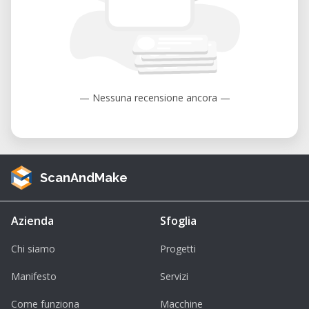
• Tarif :
• Gratuit pour les abonnés.
• 40 CHF pour les non-abonnés.
— Nessuna recensione ancora —
ScanAndMake
Azienda
Sfoglia
Chi siamo
Progetti
Manifesto
Servizi
Come funziona
Macchine