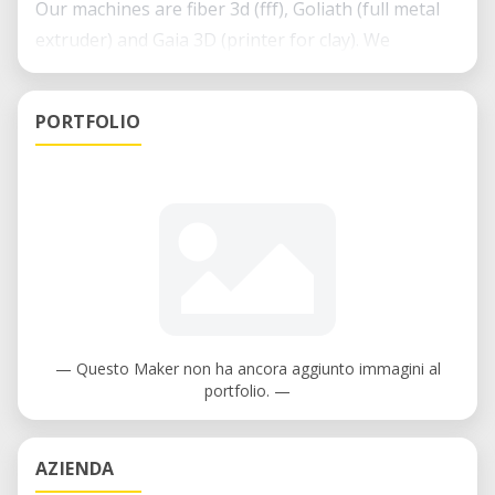
Our machines are fiber 3d (fff), Goliath (full metal
extruder) and Gaia 3D (printer for clay). We
organize the biggest event of the 3D printing in
Poland - www.dnidruku3d.pl
PORTFOLIO
— Questo Maker non ha ancora aggiunto immagini al
portfolio. —
AZIENDA