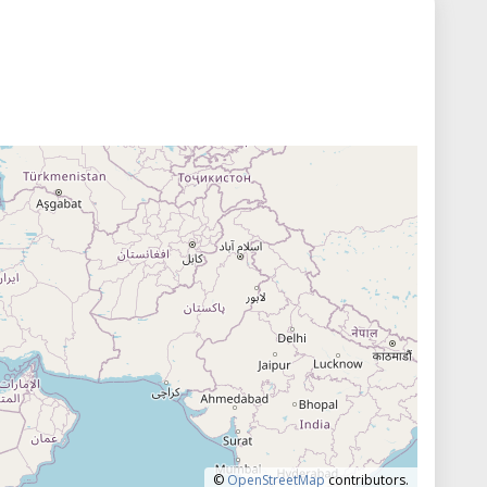
©
OpenStreetMap
contributors.