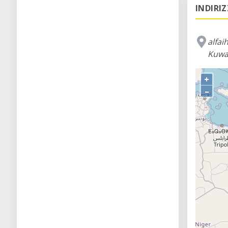
INDIRI
alfai
Kuwa
+
–