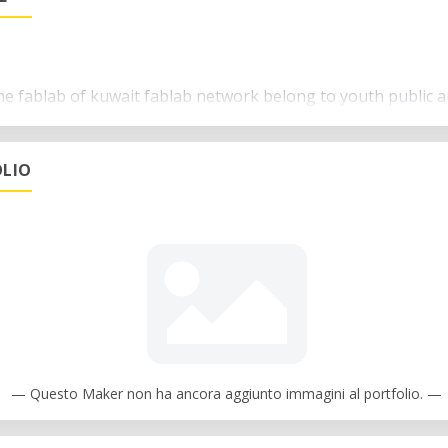
he fablab of kuwait fablab network belong to youth public a
LIO
— Questo Maker non ha ancora aggiunto immagini al portfolio. —