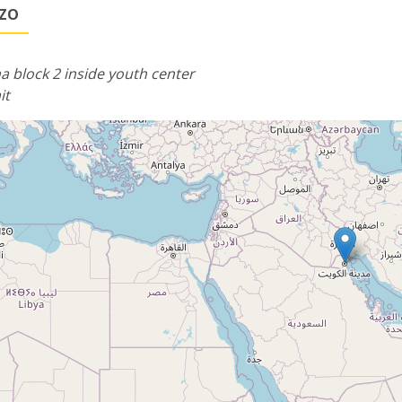
ZZO
ha block 2 inside youth center
it