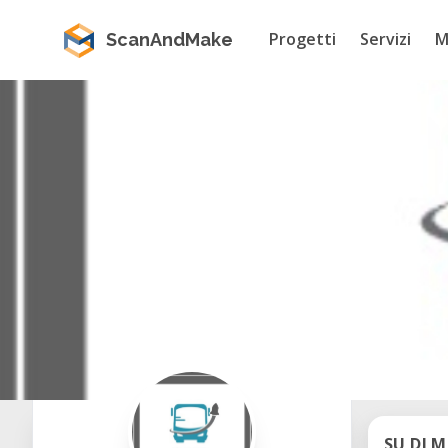
Progetti
Servizi
M
ScanAndMake
SU DI M