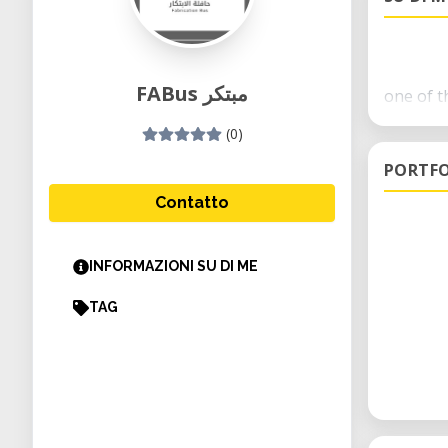
FABus مبتكر
one of t
(0)
PORTFO
Contatto
INFORMAZIONI SU DI ME
TAG