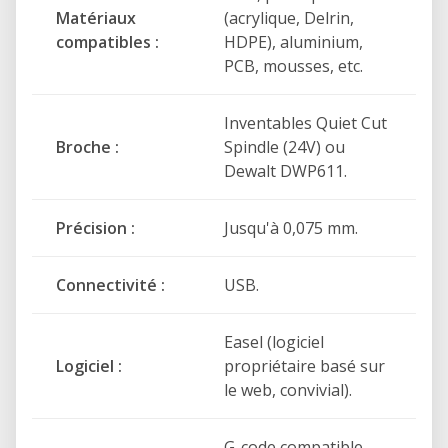
Matériaux
(acrylique, Delrin,
Usinage CNC du bois, des plastiques et
compatibles :
HDPE), aluminium,
de l'aluminium
PCB, mousses, etc.
Fabrication de panneaux et de
signalétique
Inventables Quiet Cut
Création de mobilier et d'objets
Broche :
Spindle (24V) ou
personnalisés
Dewalt DWP611.
Maquettes d'architecture et projets de
design
Précision :
Jusqu'à 0,075 mm.
Fabrication de petites séries
Connectivité :
USB.
Matériaux compatibles
Easel (logiciel
Bois massif et contreplaqué
Logiciel :
propriétaire basé sur
MDF
le web, convivial).
Plastiques techniques
Acrylique
G-code compatible