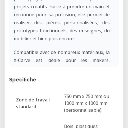
projets créatifs. Facile à prendre en main et
reconnue pour sa précision, elle permet de
réaliser des pièces personnalisées, des
prototypes fonctionnels, des enseignes, du
mobilier et bien plus encore.
Compatible avec de nombreux matériaux, la
X-Carve est idéale pour les makers,
designers, artisans, établissements
d'enseignement et FabLabs souhaitant
Specifiche
produire des pièces de qualité
professionnelle.
750 mm x 750 mm ou
Zone de travail
1000 mm x 1000 mm
standard :
Applications
(personnalisable).
Prototypage rapide et développement
de produits
Bois, plastiques