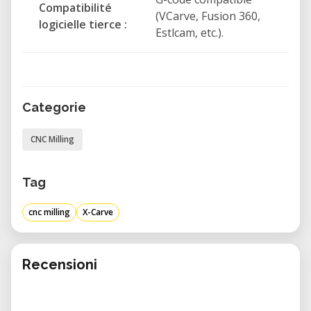
Compatibilité
Aluminium
(VCarve, Fusion 360,
logicielle tierce :
Estlcam, etc.).
Matériaux composites
Pourquoi choisir l'Inventables X-Carve ?
Grande précision d'usinage CNC
Categorie
Interface intuitive, adaptée aux
débutants comme aux utilisateurs
CNC Milling
expérimentés
Idéale pour le prototypage et la
Tag
fabrication personnalisée
cnc milling
X-Carve
Compatible avec de nombreux matériaux
Parfaite pour les FabLabs, ateliers
collaboratifs et établissements
Recensioni
d'enseignement