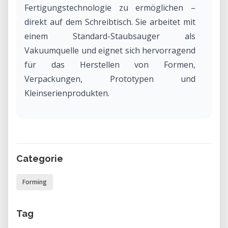
Fertigungstechnologie zu ermöglichen –
direkt auf dem Schreibtisch. Sie arbeitet mit
einem Standard-Staubsauger als
Vakuumquelle und eignet sich hervorragend
für das Herstellen von Formen,
Verpackungen, Prototypen und
Kleinserienprodukten.
Warum die Mayku FormBox in unserem
Labor mieten?
Das Mieten der Mayku FormBox über unser
Categorie
Labor ermöglicht es dir, hochwertige
Vakuumformteile ohne hohe Investitionen
Forming
herzustellen. Perfekt für Projekte im Bereich
Produktdesign, Modellbau, Kunst oder
Tag
Ausbildung – flexibel nutzbar je nach Bedarf.