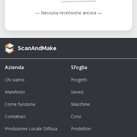
Übersicht auf einen Blick
— Nessuna recensione ancora —
• Modell: Mayku FormBox
• Hersteller: Mayku
• Typ: Desktop-Vakuumformmaschine
• Verfügbarkeit: Nur vor Ort nutzbar –
ScanAndMake
kontaktiere unser Labor zur Buchung
• Zielgruppe: Designer, Pädagogen,
Azienda
Sfoglia
Modellbauer, Künstler
Chi siamo
Progetti
Technische Spezifikationen
• Formfläche: 200 x 200 mm
Manifesto
Servizi
• Materialdicke: Bis zu 1,5 mm
Come funziona
Macchine
(thermoplastisch)
Contattaci
Corsi
• Heizelement: Keramikheizung
(Automatische Temperaturregelung)
Produzione Locale Diffusa
Produttori
• Kompatible Materialien: PETG, HIPS, ABS,