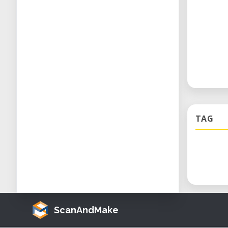
TAG
ScanAndMake