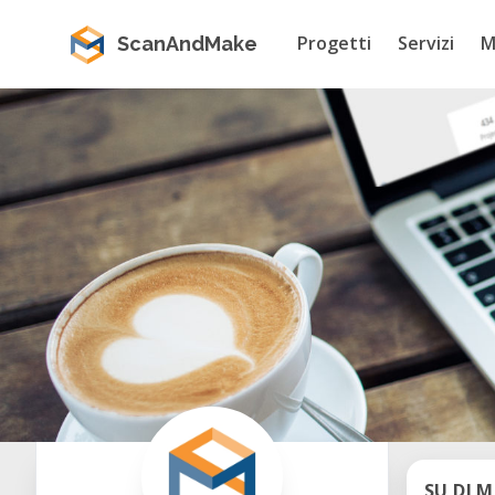
Progetti
Servizi
M
ScanAndMake
SU DI M