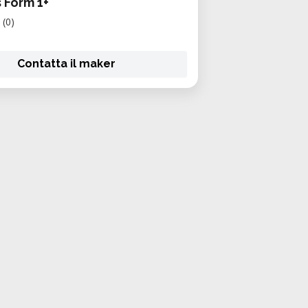
 Form 1+
(0)
Contatta il maker