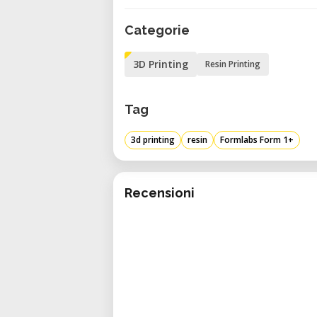
• La Form 1+ utiliza estereolitogr
Categorie
capa por capa. Esto proporcion
esenciales para diseños complejos
3D Printing
Resin Printing
• La precisión del láser permite
permitiendo impresiones de alta r
Tag
Diseño compacto para el escritori
• Diseñada para oficinas profesi
3d printing
resin
Formlabs Form 1+
pequeña, lo que la hace adecuada p
Software intuitivo (PreForm):
• El software PreForm de Formlab
Recensioni
para la impresión, incluyendo la 
soportes y los parámetros de imp
• Esta facilidad de uso permite 
concepción digital a la salida física.
Compatibilidad con resinas:
• La Form 1+ es compatible con u