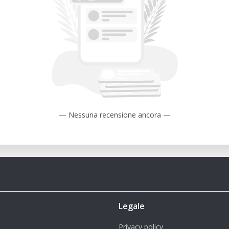
ara diferentes aplicaciones.
iones estándar, robustas y flexibles.
+ es ideal para crear diseños de joyería
ra moldes.
s:
— Nessuna recensione ancora —
n para prototipar rápidamente piezas
s de diseño y pruebas funcionales.
ducir modelos dentales, guías quirúrgicas
ales que crean miniaturas y modelos
Legale
inos que esta impresora puede producir.
Privacy policy