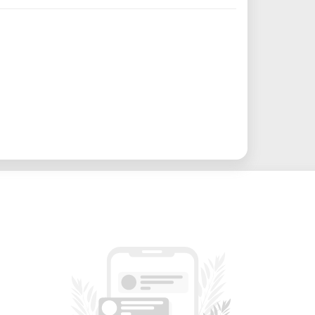
afía láser, endureciendo la resina líquida
a superficies lisas y detalles finos,
.
 alturas de capa tan bajas como 25 μm,
esolución.
o:
onales, ofrece una huella relativamente
ara estudios, talleres y oficinas.
s simplifica el proceso de preparación
orientación del modelo, la generación de
resión.
a los usuarios pasar rápidamente de la
na gama de resinas Formlabs, ofreciendo