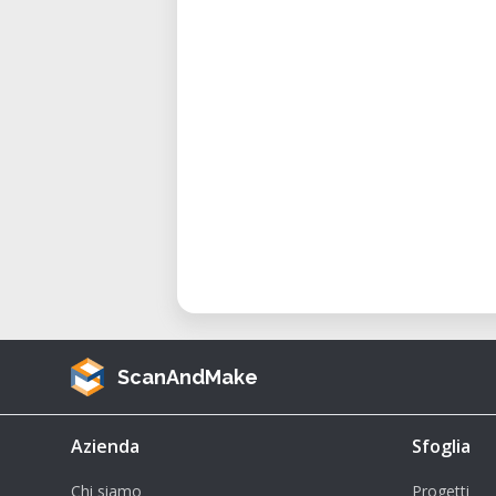
diversas propiedades materiales p
• Esto incluye resinas para aplicac
Aplicaciones y casos de uso:
Diseño y prototipado de joyería:
• La alta resolución de la Form 1
complejos y modelos maestros pa
Diseño y prototipado de producto
• Los profesionales la utiliza
complejas, permitiendo iteracione
Aplicaciones dentales y médicas:
• Su precisión es valiosa para pro
ScanAndMake
y otros dispositivos médicos.
Creación de miniaturas y modelos:
• Los aficionados y profesion
Azienda
Sfoglia
detallados aprecian los detalles f
Chi siamo
Progetti