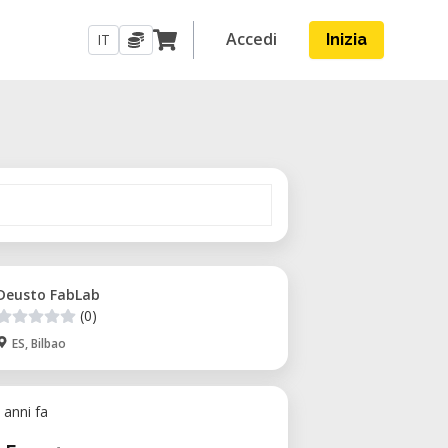
Accedi
IT
Inizia
Deusto FabLab
(0)
ES, Bilbao
 anni fa