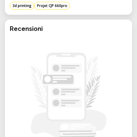
aplicaciones y ventajas de la CJP 660Pro,
3d printing
Projet CJP 660pro
proporcionando información valiosa para
los profesionales que consideran esta
solución avanzada de impresión 3D.
Recensioni
Características y Especificaciones Clave:
• Tecnología de Impresión ColorJet (CJP):
o La CJP 660Pro utiliza tecnología basada en
polvo, donde aglutinantes de color se
inyectan selectivamente en capas de polvo,
creando modelos 3D a todo color.
o Este proceso elimina la necesidad de
soportes, simplificando el post-
procesamiento y reduciendo el desperdicio
de material.
• Capacidades de Color CMYK Completo:
o Con la impresión profesional de color