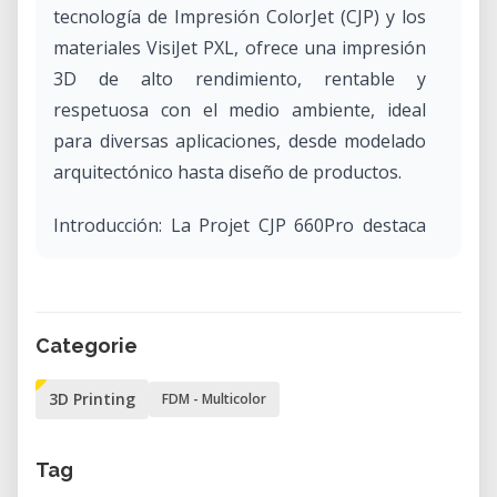
tecnología de Impresión ColorJet (CJP) y los
materiales VisiJet PXL, ofrece una impresión
3D de alto rendimiento, rentable y
respetuosa con el medio ambiente, ideal
para diversas aplicaciones, desde modelado
arquitectónico hasta diseño de productos.
Introducción: La Projet CJP 660Pro destaca
en el panorama de la impresión 3D por su
capacidad única para crear modelos
vibrantes y a todo color. Esta tecnología,
Categorie
junto con los materiales especializados
VisiJet PXL, abre puertas a aplicaciones
3D Printing
FDM - Multicolor
donde la precisión del color y el detalle son
primordiales. Esta página ofrece una visión
Tag
detallada de las características, materiales,