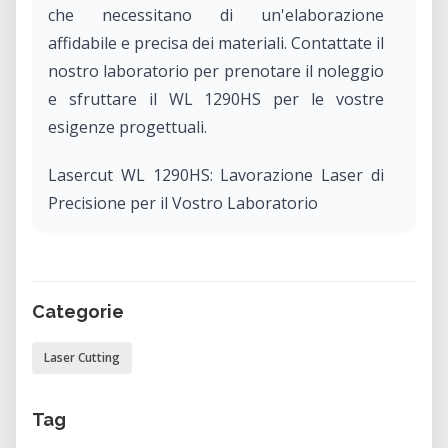
che necessitano di un'elaborazione
affidabile e precisa dei materiali. Contattate il
nostro laboratorio per prenotare il noleggio
e sfruttare il WL 1290HS per le vostre
esigenze progettuali.
Lasercut WL 1290HS: Lavorazione Laser di
Precisione per il Vostro Laboratorio
Il Lasercut WL 1290HS offre una precisione e
una versatilità eccezionali per molteplici
attività di laboratorio. Che si tratti di
Categorie
lavorare con acrilico, legno, tessuti o altri
materiali, questo sistema garantisce tagli e
Laser Cutting
incisioni precisi, ottimizzando i processi di
ricerca e sviluppo. Invece di acquistarlo,
Tag
potete noleggiare questa macchina di alto