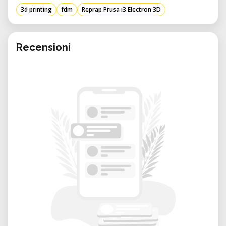
3d printing
fdm
Reprap Prusa i3 Electron 3D
Telaio robusto: La stampante presenta
un telaio solido, spesso costruito con
materiali come acciaio o alluminio,
Recensioni
garantendo stabilità durante il processo
di stampa.
Volume di costruzione generoso: Con un
volume di costruzione tipicamente di
circa 210 × 210 × 180 mm, accoglie una
vasta gamma di dimensioni di stampa.
Compatibilità dei materiali: In grado di
stampare con vari materiali, tra cui PLA
(acido polilattico), ABS (acrilonitrile
butadiene stirene) e altri comuni
filamenti per stampa 3D.
Interfaccia utente intuitiva: Dotata di