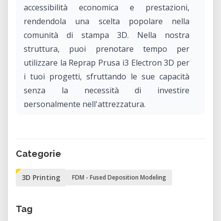
accessibilità economica e prestazioni,
rendendola una scelta popolare nella
comunità di stampa 3D. Nella nostra
struttura, puoi prenotare tempo per
utilizzare la Reprap Prusa i3 Electron 3D per
i tuoi progetti, sfruttando le sue capacità
senza la necessità di investire
personalmente nell'attrezzatura.
Caratteristiche chiave della Reprap Prusa i3
Electron 3D
Categorie
Design open-source: Essendo parte della
3D Printing
FDM - Fused Deposition Modeling
famiglia RepRap, il design della Prusa i3
Electron 3D è open-source, consentendo
miglioramenti continui e miglioramenti
Tag
guidati dalla comunità.