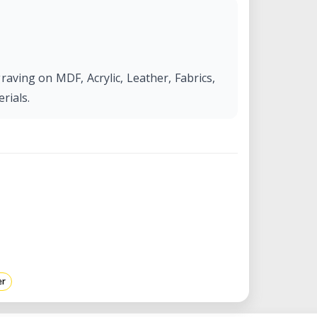
aving on MDF, Acrylic, Leather, Fabrics,
rials.
er