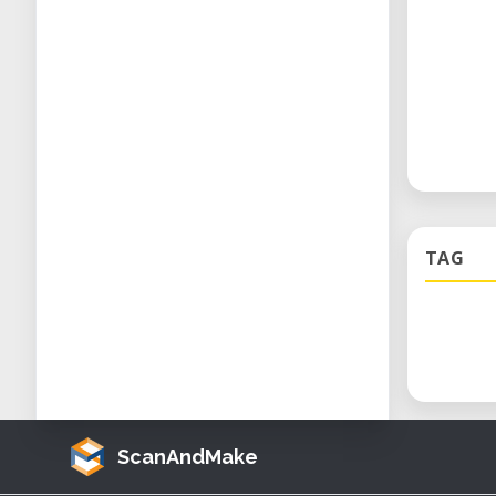
TAG
ScanAndMake