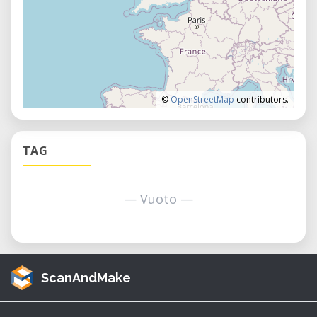
©
OpenStreetMap
contributors.
TAG
— Vuoto —
ScanAndMake