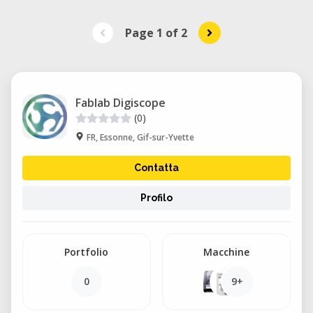
Page 1
of
2
Fablab Digiscope
(0)
FR, Essonne, Gif-sur-Yvette
Contatta
Profilo
Portfolio
Macchine
0
9+