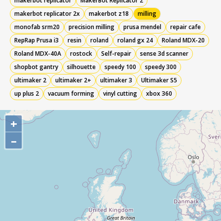
makerbot replicator
MakerBot Replicator 2
makerbot replicator 2x
makerbot z18
milling
monofab srm20
precision milling
prusa mendel
repair cafe
RepRap Prusa i3
resin
roland
roland gx 24
Roland MDX-20
Roland MDX-40A
rostock
Self-repair
sense 3d scanner
shopbot gantry
silhouette
speedy 100
speedy 300
ultimaker 2
ultimaker 2+
ultimaker 3
Ultimaker S5
up plus 2
vacuum forming
vinyl cutting
xbox 360
+
–