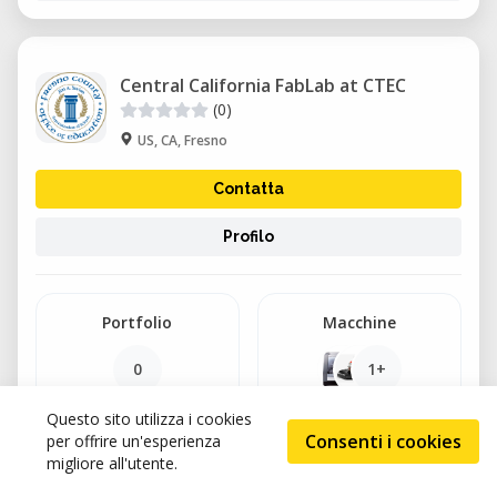
Central California FabLab at CTEC
(0)
US, CA, Fresno
Contatta
Profilo
Portfolio
Macchine
0
1+
Questo sito utilizza i cookies
Consenti i cookies
per offrire un'esperienza
Servizi
Corsi
migliore all'utente.