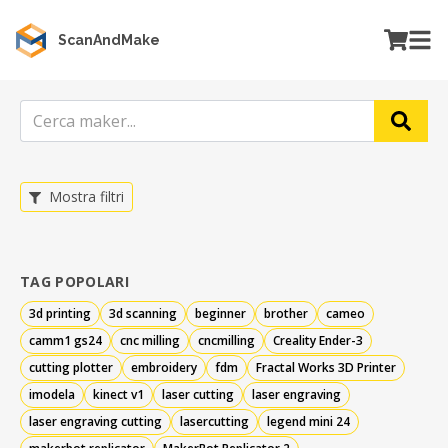
ScanAndMake
Mostra filtri
TAG POPOLARI
3d printing
3d scanning
beginner
brother
cameo
camm1 gs24
cnc milling
cncmilling
Creality Ender-3
cutting plotter
embroidery
fdm
Fractal Works 3D Printer
imodela
kinect v1
laser cutting
laser engraving
laser engraving cutting
lasercutting
legend mini 24